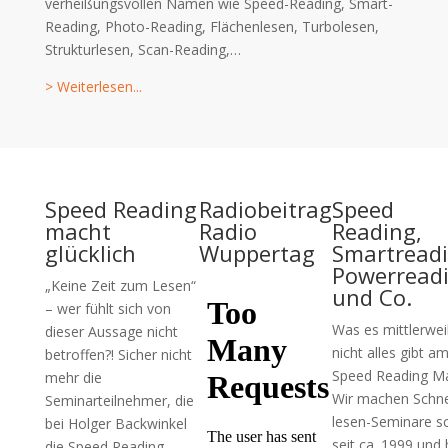
verheißungsvollen Namen wie Speed-Reading, Smart-
Reading, Photo-Reading, Flächenlesen, Turbolesen,
Strukturlesen, Scan-Reading,…
> Weiterlesen...
Speed Reading
Radiobeitrag
Speed
macht
Radio
Reading,
glücklich
Wuppertag
Smartreadi
Powerread
„Keine Zeit zum Lesen“
und Co.
– wer fühlt sich von
Was es mittlerwei
dieser Aussage nicht
nicht alles gibt a
betroffen?! Sicher nicht
Speed Reading Ma
mehr die
Wir machen Schne
Seminarteilnehmer, die
lesen-Seminare s
bei Holger Backwinkel
seit ca. 1999 und
die Speed Reading