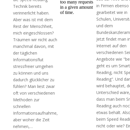
in Firmen ebenso
Technik bereits
gearbeitet wie in
verinnerlicht haben.
Schulen, Universi
Aber was ist mit dem
und dem
Rest der Menschheit,
Bundeskanzleram
mich eingeschlossen?
Jetzt findet man 
Träumen wir nicht auch
Internet auf den
manchmal davon, mit
verschiedenen Se
der täglichen
Angebote wie "be
Informationsflut
geht es um Smart
stressfreier umgehen
Reading, nicht Sp
zu können und uns
Reading". Und da
dadurch glücklicher zu
wird behauptet, d
fühlen? Man liest zwar
Unterschied wäre
oft von verschiedenen
dass man beim S
Methoden zur
Reading auch noc
schnellen
etwas behält. Als
Informationsaufnahme,
beim Speed Read
aber woher die Zeit
nicht oder wie? Ei
nehmen,…