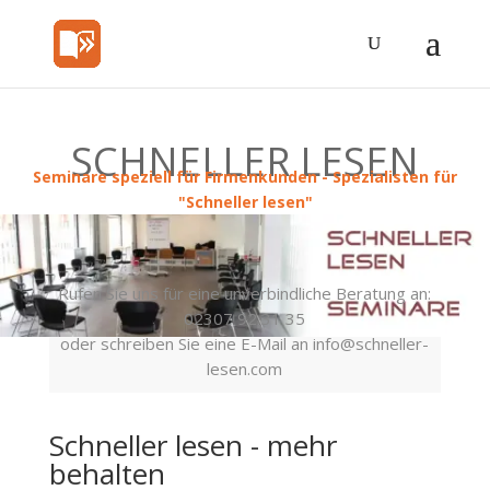
SCHNELLER LESEN
Seminare speziell für Firmenkunden - Spezialisten für
"Schneller lesen"
Rufen Sie uns für eine unverbindliche Beratung an:
02307 92 31 35
oder schreiben Sie eine E-Mail an info@schneller-
lesen.com
Schneller lesen - mehr
behalten